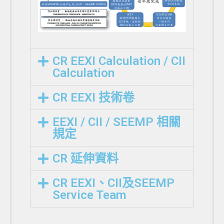
CR EEXI Calculation / CII
Calculation
CR EEXI 技術卷
EEXI / CII / SEEMP 相關
規定
CR 延伸資料
CR EEXI、CII及SEEMP
Service Team