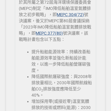
於其所屬之第72屆海洋環境保護委員會
(MEPC)制定「IMO降低船舶溫室氣體排
放之初步戰略」，即
MEPC.304(72)
號
決議案，後又於MEPC第80屆會議採納
「2023年IMO降低船舶溫室氣體排放戰
略」，即
MEPC.377(80)
號決議案，該
戰略計畫包含以下五點：
提升船舶能源效率：持續改善船
舶能源效率並強化新船設計能
效，以進一步降低船舶營運碳強
度。
降低國際航運碳強度：與2008年
排放量相比，2030年國際航線船
舶CO
排放強度應降低至少
2
40%。
增加採用零(或接近零)溫室氣體
排放的技術或燃料(能源)：2030