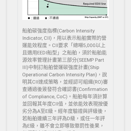
船舶碳強度指標(Carbon Intensity
Indicator, CII)，用以表示船舶實際的營
運能效程度。CII要求「總噸5,000以上
且適用EEDI船型」之船舶，須於船舶能
源效率管理計畫第三部分(SEEMP Part
III)中制訂船舶營運碳強度計畫(Ship
Operational Carbon Intensity Plan)，說
明其CII達成策略，並經認可組織(RO)審
查通過後簽發符合確認書(Confirmation
of Compliance, CoC)。船舶每年須計算
並回報其年度CII值，並依能效表現按優
劣分為A至E級。經年度驗證與評級後，
若船舶連續三年評為D級，或任一年評
為E級，雖不會立即導致懲罰性後果，