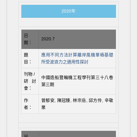
2020年
日
2020.7
期：
題
應用不同方法計算離岸風機單樁基礎
目：
所受波浪力之適用性探討
刊物 /
中國造船暨輪機工程學刊第三十八卷
研討
第三期
會：
作
曾郁安, 陳冠臻, 林宗岳, 邱方伶, 辛敬
者：
業
日