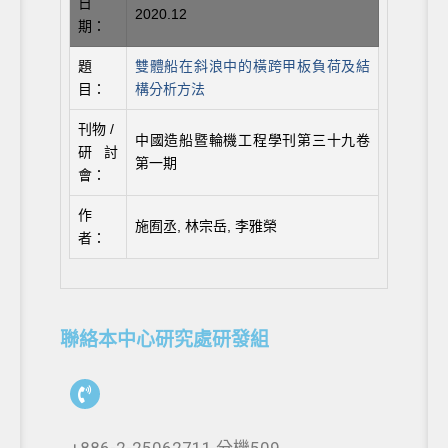
日
2020.12
期：
題
雙體船在斜浪中的橫跨甲板負荷及結
目：
構分析方法
刊物 /
中國造船暨輪機工程學刊第三十九卷
研討
第一期
會：
作
施囿丞, 林宗岳, 李雅榮
者：
聯絡本中心研究處研發組
+886-2-25062711 分機509