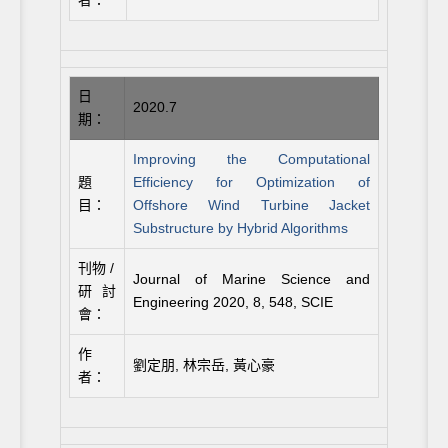
日
2020.7
期：
Improving the Computational
題
Efficiency for Optimization of
目：
Offshore Wind Turbine Jacket
Substructure by Hybrid Algorithms
刊物 /
Journal of Marine Science and
研討
Engineering 2020, 8, 548, SCIE
會：
作
劉定朋, 林宗岳, 黃心豪
者：