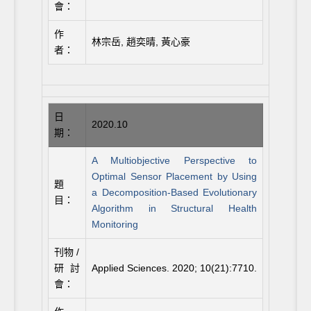
會：
作
林宗岳, 趙奕晴, 黃心豪
者：
日
2020.10
期：
A Multiobjective Perspective to
Optimal Sensor Placement by Using
題
a Decomposition-Based Evolutionary
目：
Algorithm in Structural Health
Monitoring
刊物 /
研討
Applied Sciences. 2020; 10(21):7710.
會：