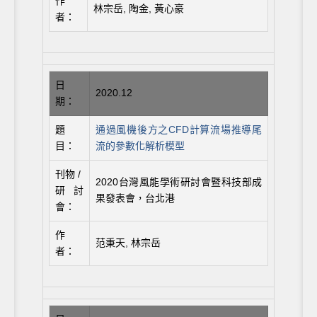
作
林宗岳, 陶金, 黃心豪
者：
日
2020.12
期：
題
通過風機後方之CFD計算流場推導尾
目：
流的參數化解析模型
刊物 /
2020台灣風能學術研討會暨科技部成
研討
果發表會，台北港
會：
作
范秉天, 林宗岳
者：