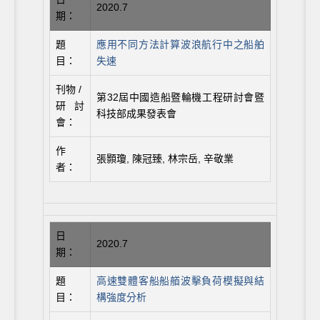
2020.7
期：
題
應用不同方法計算波浪航行中之船舶
目：
失速
刊物 /
第32屆中國造船暨輪機工程研討會暨
研討
科技部成果發表會
會：
作
張顥瓊, 陳冠臻, 林宗岳, 辛敬業
者：
日
2020.7
期：
題
高速雙體客船船艏波擊負荷模擬與結
目：
構強度分析