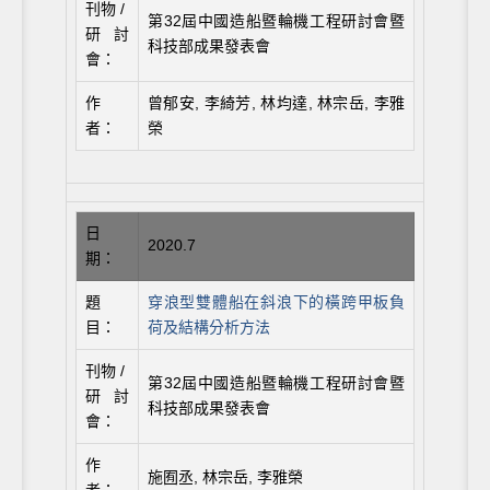
刊物 /
第32屆中國造船暨輪機工程研討會暨
研討
科技部成果發表會
會：
作
曾郁安, 李綺芳, 林均達, 林宗岳, 李雅
者：
榮
日
2020.7
期：
題
穿浪型雙體船在斜浪下的橫跨甲板負
目：
荷及結構分析方法
刊物 /
第32屆中國造船暨輪機工程研討會暨
研討
科技部成果發表會
會：
作
施囿丞, 林宗岳, 李雅榮
者：