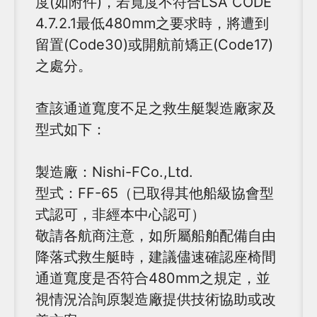
度(如附件)，若寬度不符合LSA CODE
4.7.2.1最低480mm之要求時，將遭到
留置(Code30)或開航前矯正(Code17)
之處分。
查該通道寬度不足之救生艇製造廠家及
型式如下：
製造廠：Nishi-FCo.,Ltd.
型式：FF-65（已取得其他船級協會型
式認可，非經本中心認可）
敬請各航商注意，如所屬船舶配備自由
降落式救生艇時，建議儘速確認座椅間
通道寬度是否符合480mm之規定，並
視情況洽詢原製造廠提供技術協助或改