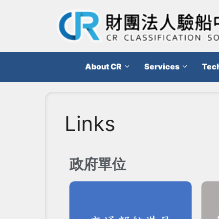
About CR
Services
Tech
Links
政府單位