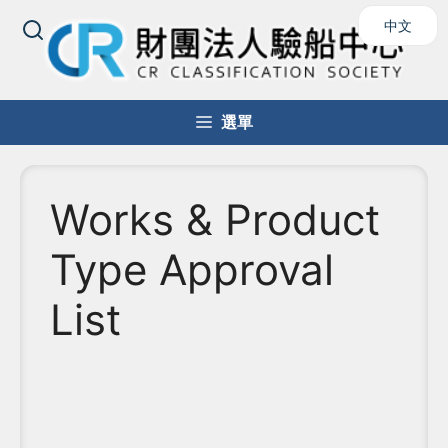
中文
選單
Works & Product
Type Approval
List