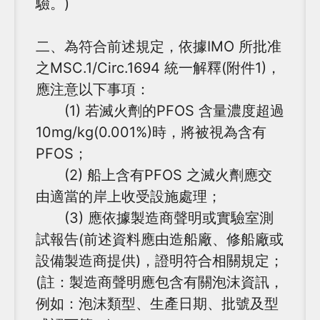
驗。)
二、為符合前述規定，依據IMO 所批准
之MSC.1/Circ.1694 統一解釋(附件1)，
應注意以下事項：
(1) 若滅火劑的PFOS 含量濃度超過
10mg/kg(0.001%)時，將被視為含有
PFOS；
(2) 船上含有PFOS 之滅火劑應交
由適當的岸上收受設施處理；
(3) 應依據製造商聲明或實驗室測
試報告(前述資料應由造船廠、修船廠或
設備製造商提供)，證明符合相關規定；
(註：製造商聲明應包含有關泡沫資訊，
例如：泡沫類型、生產日期、批號及型