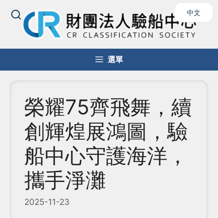
跳
中文
至
主
要
內
選單
容
榮耀75齊飛舞，續
創輝煌展鴻圖，驗
船中心守護海洋，
攜手淨灘
2025-11-23