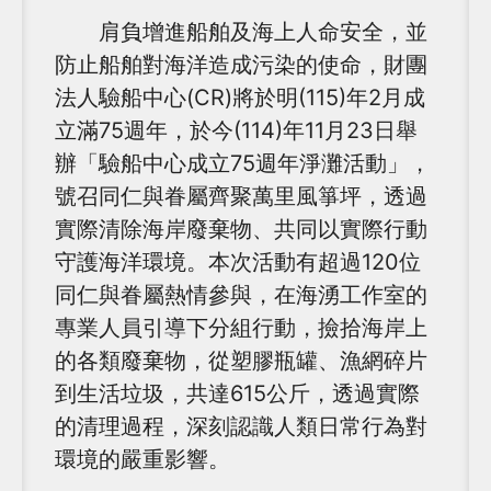
肩負增進船舶及海上人命安全，並
防止船舶對海洋造成污染的使命，財團
法人驗船中心(CR)將於明(115)年2月成
立滿75週年，於今(114)年11月23日舉
辦「驗船中心成立75週年淨灘活動」，
號召同仁與眷屬齊聚萬里風箏坪，透過
實際清除海岸廢棄物、共同以實際行動
守護海洋環境。本次活動有超過120位
同仁與眷屬熱情參與，在海湧工作室的
專業人員引導下分組行動，撿拾海岸上
的各類廢棄物，從塑膠瓶罐、漁網碎片
到生活垃圾，共達615公斤，透過實際
的清理過程，深刻認識人類日常行為對
環境的嚴重影響。