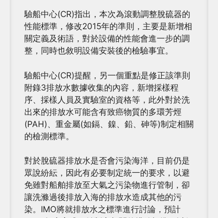
驗船中心(CR)指出，本次為滾動調整脫硫器的
性能標準，修改2015年的準則，主要是新增相
關定義及術語，對於設備的性能會進一步的調
整，同時也敘明設備安裝後的檢驗事宜。
驗船中心(CR)提醒，另一個重點是修正該準則
附錄3排放水數據收集的內容，新增採樣程
序、採樣人員及實驗室的資格等，此外對於洗
出來的排放水可能含有致癌物質的多環芳烴
(PAH)、重金屬(如鎘、鎳、鉛、砷等)制定相關
的檢測標準。
對於脫硫器排放水是否會污染海洋，目前仍是
眾說紛紜，因此有必要制定統一的要求，以避
免雖對船舶排放至大氣之污染物進行管制，卻
讓洗滌過後排放入海的排放水造成其他的污
染。IMO將就排放水之標準進行討論，預計