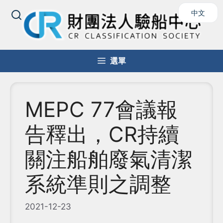
跳
中文
至
主
要
內
選單
容
MEPC 77會議報
告釋出，CR持續
關注船舶廢氣清潔
系統準則之調整
2021-12-23