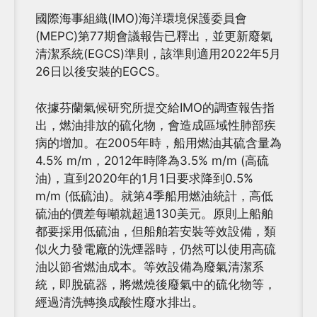
國際海事組織(IMO)海洋環境保護委員會
(MEPC)第77期會議報告已釋出，並更新廢氣
清潔系統(EGCS)準則，該準則適用2022年5月
26日以後安裝的EGCS。
依據芬蘭氣候研究所提交給IMO的調查報告指
出，燃油排放的硫化物，會造成區域性肺部疾
病的增加。在2005年時，船用燃油其硫含量為
4.5% m/m，2012年時降為3.5% m/m (高硫
油)，直到2020年的1月1日要求降到0.5%
m/m (低硫油)。就第4季船用燃油統計，高低
硫油的價差每噸就超過130美元。原則上船舶
都要採用低硫油，但船舶若安裝等效設備，類
似火力發電廠的洗煙器時，仍然可以使用高硫
油以節省燃油成本。等效設備為廢氣清潔系
統，即脫硫器，將燃燒後廢氣中的硫化物等，
經過清洗轉換成酸性廢水排出。