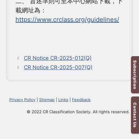
二、 旨述準則可至本中心網站下載，下
載網址為：
https://www.crclass.org/guidelines/
CR Notice CR-2025-012(Q)
Subscription
CR Notice CR-2025-007(Q)
Privacy Policy
|
Sitemap
|
Links
|
Feedback
Contact Us
© 2022 CR Classification Society. All rights reserved.