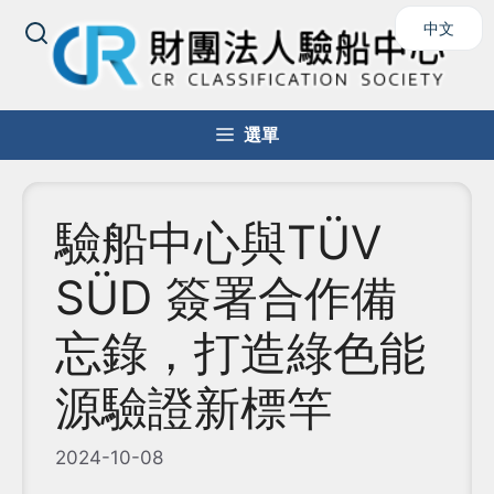
跳
中文
至
主
要
內
選單
容
驗船中心與TÜV
SÜD 簽署合作備
忘錄，打造綠色能
源驗證新標竿
2024-10-08