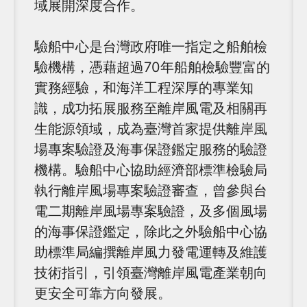
域展開深度合作。
驗船中心是台灣政府唯一指定之船舶檢
驗機構，憑藉超過70年船舶檢驗豐富的
實務經驗，和海洋工程深厚的專業知
識，成功拓展服務至離岸風電及相關再
生能源領域，成為臺灣首家提供離岸風
場專案驗證及海事保證鑑定服務的驗證
機構。驗船中心協助經濟部標準檢驗局
執行離岸風場專案驗證審查，曾參與台
電二期離岸風場專案驗證，及多個風場
的海事保證鑑定，除此之外驗船中心協
助標準局編撰離岸風力發電運轉及維護
技術指引，引領臺灣離岸風電產業朝向
更安全可靠方向發展。