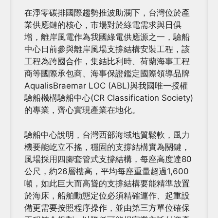
在淨零碳排國際趨勢推波助瀾下，台灣位於產
業供應鏈的核心，市場對於綠電需求與日俱
增，離岸風電作為我國綠電供應源之一，驗船
中心日前參與離岸風場支撐結構安裝工程，該
工程為跨國合作，集結比利時、荷蘭海事工程
商等國際承包商、海事保證鑑定國際領導品牌
AqualisBraemar LOC (ABL)與我國唯一授權
驗船機構驗船中心(CR Classification Society)
的專業，齊心實現產業在地化。
驗船中心說明，台灣西部海域地質鬆軟，風力
機要能屹立不搖，穩固的支撐結構實為關鍵，
風場採用四腳套管式支撐結構，每座高度達80
公尺，約26層樓高，平均每座重量超過1,600
噸，如此巨大而高聳的支撐結構要能精準放置
於海床，船舶動態定位必須精確運作、起重設
備更需要按照程序操作，並由第三方單位確保