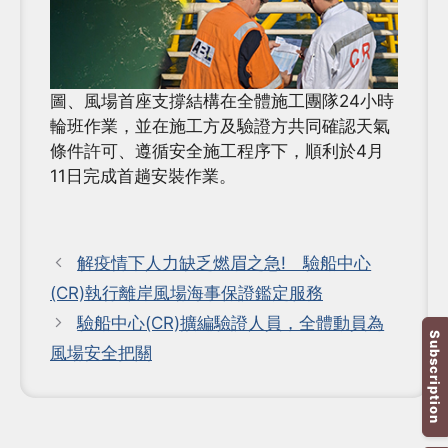
圖、風場首座支撐結構在全體施工團隊24小時
輪班作業，並在施工方及驗證方共同確認天氣
條件許可、遵循安全施工程序下，順利於4月
11日完成首趟安裝作業。
解疫情下人力缺乏燃眉之急! 驗船中心
(CR)執行離岸風場海事保證鑑定服務
驗船中心(CR)擴編驗證人員，全體動員為
Subscription
風場安全把關