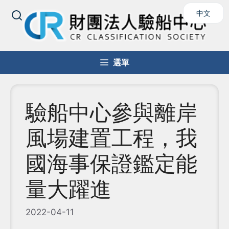
跳
中文
至
主
要
內
選單
容
驗船中心參與離岸
風場建置工程，我
國海事保證鑑定能
量大躍進
2022-04-11