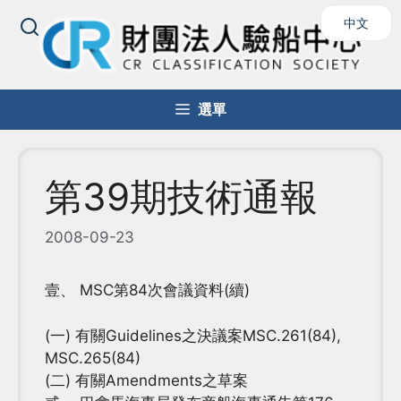
跳
中文
至
主
要
內
選單
容
第39期技術通報
2008-09-23
壹、 MSC第84次會議資料(續)
(一) 有關Guidelines之決議案MSC.261(84),
MSC.265(84)
(二) 有關Amendments之草案