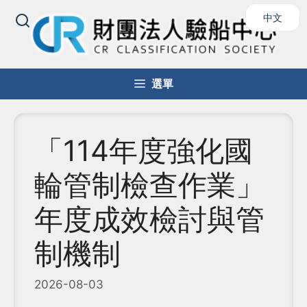
跳
中文
至
主
要
內
選單
容
「114年度強化國
輪管制檢查作業」
年度成效檢討與管
制機制
2026-08-03