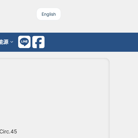
English
能源
irc.45