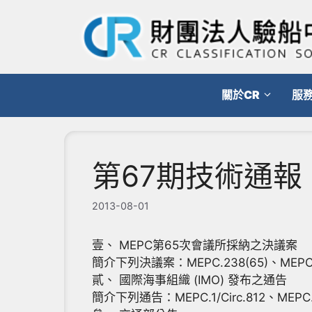
跳
至
主
要
內
關於CR
服
容
第67期技術通報
2013-08-01
壹、 MEPC第65次會議所採納之決議案
簡介下列決議案：MEPC.238(65)、MEPC.23
貳、 國際海事組織 (IMO) 發布之通告
簡介下列通告：MEPC.1/Circ.812、MEPC.1/C