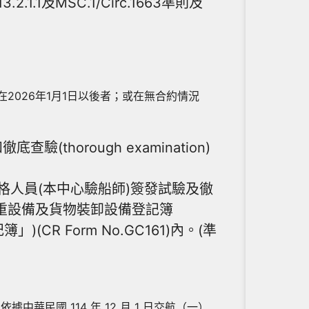
.1及MSC.1/Circ.1663準則及
2026年1月1日以後者；或在無合約情況
thorough examination)
適格人員(本中心驗船師)簽發試驗及徹
附於船舶起重設備及貨物裝卸設備登記簿
「登記簿」)(CR Form No.GC161)內。(準
據中華民國 114 年 12 月 1 日交航（一）