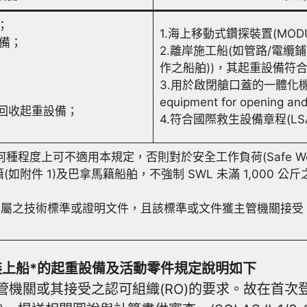
；
1.海上移動式鑽探裝置(MO
備；
2.離岸施工船(如管路/電纜
作之船舶))，其起重設備符
3.用於啟閉艙口蓋的一體化機械設備(
equipment for opening and
水及回收起重設備；
4.符合國際救生設備章程(LS
上可不適用本規定，否則對於安全工作負荷(Safe Working 
 1)及巴拿馬籍船舶，不強制 SWL 未滿 1,000 公斤之起重設
之技術標準或證明文件，且該標準或文件獲主管機關接受，則無須重
以後新安裝上船*的起重設備及活動零件規定說明如下
管機關或其接受之認可組織(RO)的要求。故在首