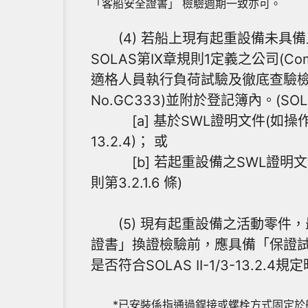
「客船安全證書」 檢驗週期一致亦可。
(4) 若船上現有起重設備未具備上述(
SOLAS第IX章規則1定義之公司(C
適格人員執行負荷試驗及徹底查驗檢查，在適
No.GC333)並附於登記簿內。(SOLAS II
[a] 基於SWL證明文件(如操作手冊、
13.2.4)； 或
[b] 若起重設備之SWL證明文
則第3.2.1.6 條)
(5) 現有起重設備之活動零件，
證書」換證檢驗前，應具備「保證
是否符合SOLAS II-1/3-13.
*已安裝係指通過銲接或螺栓方式固定於船