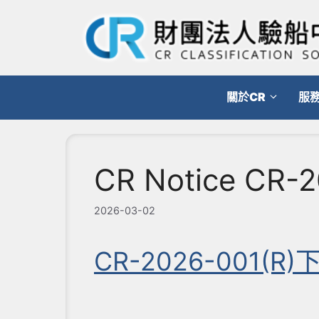
跳
至
主
要
內
關於CR
服
容
CR Notice CR-2
2026-03-02
CR-2026-001(R)