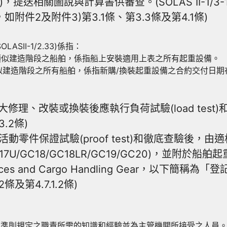
關圖說與計算書供審查。(SOLAS II-1/3-13.2.1
附件2及附件3)第3.1條、第3.3條及第4.1條)
SII-1/2.33)係指：
於類似建造階段之船舶，係指船上安裝適用上表之所有起重設備。
類似建造階段之所有船舶，係指新購/換裝起重設備之合約交付日期在
改裝或換裝後應執行負荷試驗(load test)和徹底查驗(
3.2條)
零件保證試驗(proof test)和徹底查驗後，由
/GC17U/GC18/GC18LR/GC19/GC20)，並
Appliances and Cargo Handling Gear，以下簡稱為
2條及第4.7.1.2條)
.1663 準則規定之職責所需的知識和經驗並為主管機關所接受之人員。依