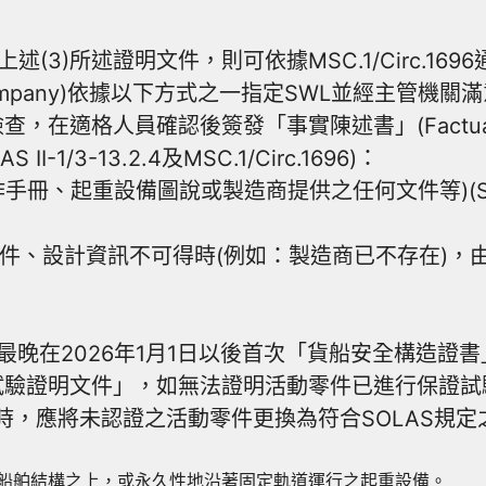
3)所述證明文件，則可依據MSC.1/Circ.169
ompany)依據以下方式之一指定SWL並經主管機關滿意
格人員確認後簽發「事實陳述書」(Factual Stat
-1/3-13.2.4及MSC.1/Circ.1696)：
起重設備圖說或製造商提供之任何文件等)(SOLAS II-
件、設計資訊不可得時(例如：製造商已不存在)，由
最晚在2026年1月1日以後首次「貨船安全構造證
試驗證明文件」，如無法證明活動零件已進行保證試
2.4規定時，應將未認證之活動零件更換為符合SOLAS規定
舶結構之上，或永久性地沿著固定軌道運行之起重設備。