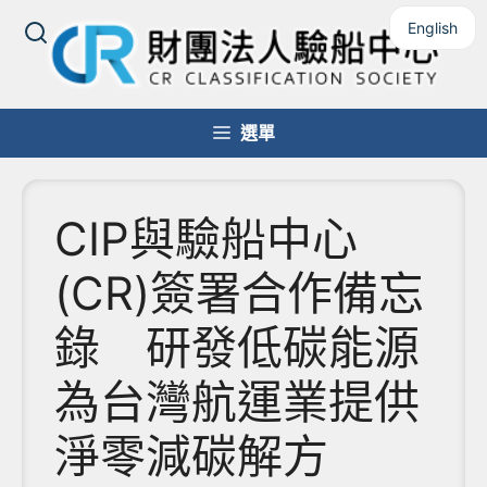
跳
English
至
主
要
內
選單
容
CIP與驗船中心
(CR)簽署合作備忘
錄 研發低碳能源
為台灣航運業提供
淨零減碳解方