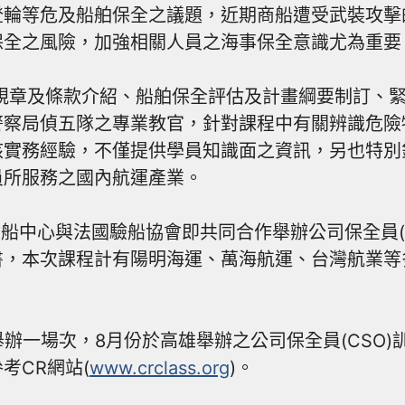
登輪等危及船舶保全之議題，近期商船遭受武裝攻擊
保全之風險，加強相關人員之海事保全意識尤為重要
E相關規章及條款介紹、船舶保全評估及計畫綱要制訂
警察局偵五隊之專業教官，針對課程中有關辨識危險
核實務經驗，不僅提供學員知識面之資訊，另也特別
員所服務之國內航運產業。
以來，驗船中心與法國驗船協會即共同合作舉辦公司保全員
書，本次課程計有陽明海運、萬海航運、台灣航業等
舉辦一場次，8月份於高雄舉辦之公司保全員(CSO
考CR網站(
www.crclass.org
)。