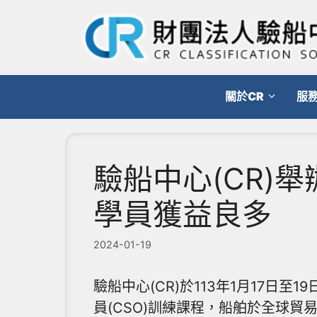
跳
至
主
要
內
關於CR
服
容
驗船中心(CR)舉
學員獲益良多
2024-01-19
驗船中心(CR)於113年1月17日至
員(CSO)訓練課程，船舶於全球