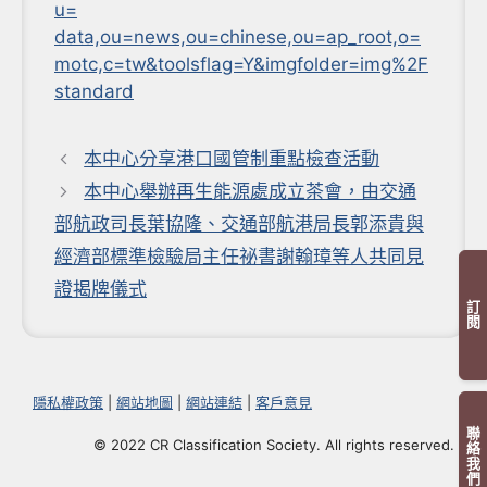
u=
data,ou=news,ou=chinese,ou=ap_root,o=
motc,c=tw&toolsflag=Y&imgfolder=img%2F
standard
本中心分享港口國管制重點檢查活動
本中心舉辦再生能源處成立茶會，由交通
部航政司長葉協隆、交通部航港局長郭添貴與
經濟部標準檢驗局主任祕書謝翰璋等人共同見
證揭牌儀式
訂閱
隱私權政策
|
網站地圖
|
網站連結
|
客戶意見
聯絡我們
© 2022 CR Classification Society. All rights reserved.