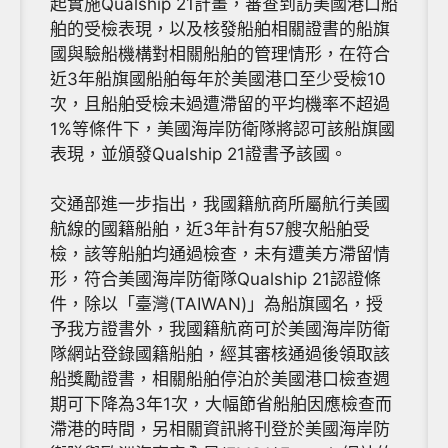
起實施Qualship 21計畫，審查到訪美國港口船
舶的受檢表現，以及核發船舶相關證書的船旗
國與驗船機構對相關船舶的管理情形，在符合
近3年船旗國船舶每年於美國港口至少受檢10
次，且船舶受檢未過遭滯留的平均機率不超過
1%等條件下，美國海岸防衛隊將認可該船旗國
表現，並頒發Qualship 21證書予該國。
交通部進一步指出，我國籍航商所屬航行美國
航線的國籍船舶，近3年計有57艘次船舶受
檢，該等船舶均通過檢查，未有遭美方滯留情
形，符合美國海岸防衛隊Qualship 21認證條
件，除以「臺灣(TAIWAN)」為船旗國名，授
予我方證書外，我國籍航商可於美國海岸防衛
隊網站登錄國籍船舶，經其審核通過後領取該
船獎勵證書，相關船舶停泊於美國港口檢查週
期可下降為3年1次，大幅節省船舶因應檢查而
滯港的時間，另相關資訊將刊登於美國海岸防