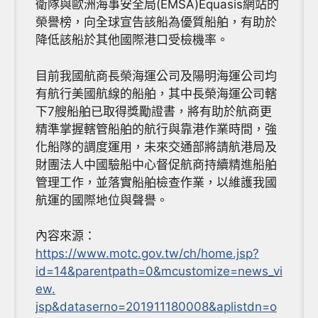
衛隊與歐洲海事安全局(EMSA)Equasis網站的
榮譽榜，向全球宣告該船為優質船舶，有助於
降低該船於其他國際港口受檢機率。
目前我國航商長榮海運公司及陽明海運公司均
有航行美國航線的船舶，其中長榮海運公司轄
下7艘船舶已取得獎勵證書，將有助於航商更
精準掌握轄管船舶的航行與靠港作業時間，強
化船隊的調度運用，未來交通部將請航港局及
財團法人中國驗船中心督促航商持續精進船舶
管理工作，並落實船舶檢查作業，以維護我國
航運的國際地位與聲譽。
內容來源：
https://www.motc.gov.tw/ch/home.jsp?
id=14&parentpath=0&mcustomize=news_vi
ew.
jsp&dataserno=201911180008&aplistdn=o