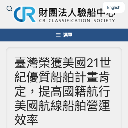
跳
English
至
主
要
內
選單
容
臺灣榮獲美國21世
紀優質船舶計畫肯
定，提高國籍航行
美國航線船舶營運
效率