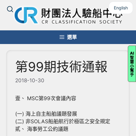
跳
English
至
主
要
內
選單
容
AI
智
第99期技術通報
慧
小
幫
手
2018-10-30
壹、 MSC第99次會議內容
(一) 海上自主船舶議題發展
(二) 非SOLAS船舶航行於極區之安全規定
貳、 海事勞工公約議題