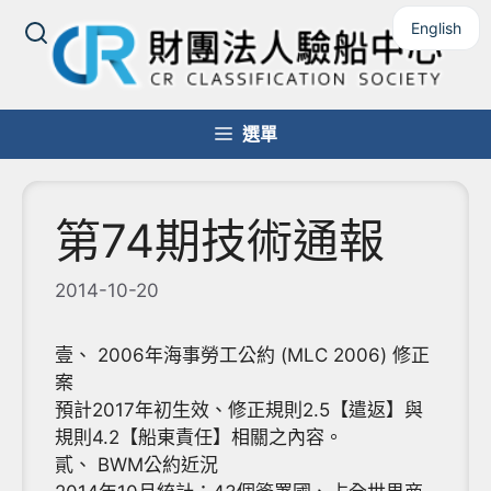
跳
English
至
主
要
內
選單
容
第74期技術通報
2014-10-20
壹、 2006年海事勞工公約 (MLC 2006) 修正
案
預計2017年初生效、修正規則2.5【遣返】與
規則4.2【船東責任】相關之內容。
貳、 BWM公約近況