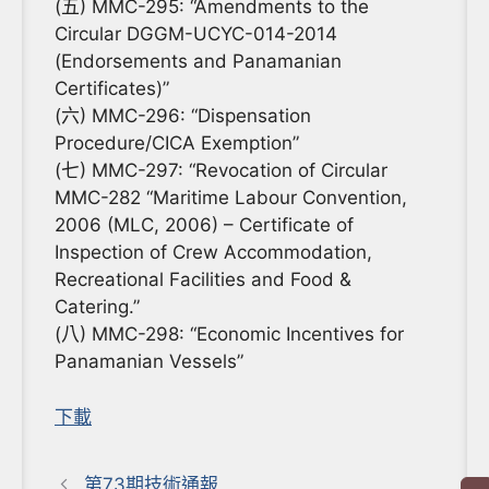
(五) MMC-295: “Amendments to the
Circular DGGM-UCYC-014-2014
(Endorsements and Panamanian
Certificates)”
(六) MMC-296: “Dispensation
Procedure/CICA Exemption”
(七) MMC-297: “Revocation of Circular
MMC-282 “Maritime Labour Convention,
2006 (MLC, 2006) – Certificate of
Inspection of Crew Accommodation,
Recreational Facilities and Food &
Catering.”
(八) MMC-298: “Economic Incentives for
Panamanian Vessels”
下載
第73期技術通報