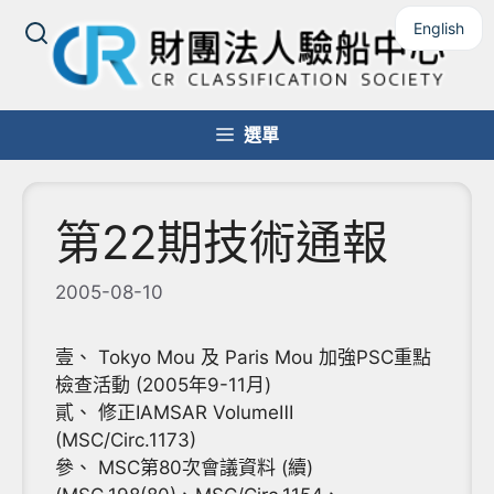
跳
English
至
主
要
內
選單
容
第22期技術通報
2005-08-10
壹、 Tokyo Mou 及 Paris Mou 加強PSC重點
檢查活動 (2005年9-11月)
貳、 修正IAMSAR VolumeⅢ
(MSC/Circ.1173)
參、 MSC第80次會議資料 (續)