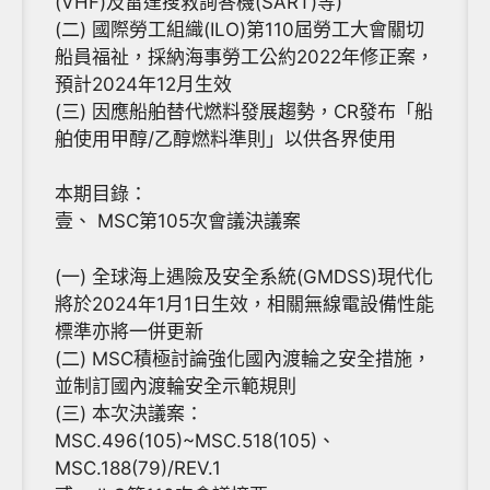
(VHF)及雷達搜救詢答機(SART)等)
(二) 國際勞工組織(ILO)第110屆勞工大會關切
船員福祉，採納海事勞工公約2022年修正案，
預計2024年12月生效
(三) 因應船舶替代燃料發展趨勢，CR發布「船
舶使用甲醇/乙醇燃料準則」以供各界使用
本期目錄：
壹、 MSC第105次會議決議案
(一) 全球海上遇險及安全系統(GMDSS)現代化
將於2024年1月1日生效，相關無線電設備性能
標準亦將一併更新
(二) MSC積極討論強化國內渡輪之安全措施，
並制訂國內渡輪安全示範規則
(三) 本次決議案：
MSC.496(105)~MSC.518(105)、
MSC.188(79)/REV.1