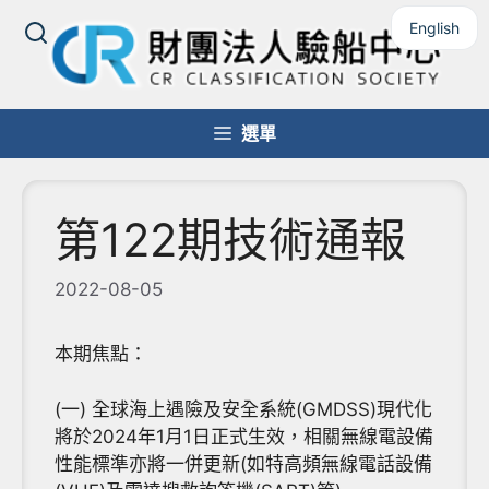
跳
English
至
主
要
內
選單
容
第122期技術通報
2022-08-05
本期焦點：
(一) 全球海上遇險及安全系統(GMDSS)現代化
將於2024年1月1日正式生效，相關無線電設備
性能標準亦將一併更新(如特高頻無線電話設備