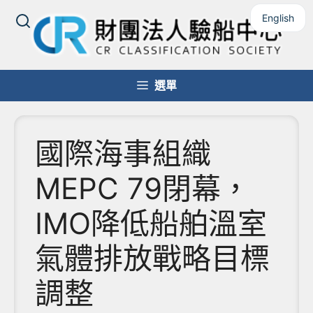
跳
English
至
主
要
內
選單
容
國際海事組織
MEPC 79閉幕，
IMO降低船舶溫室
氣體排放戰略目標
調整